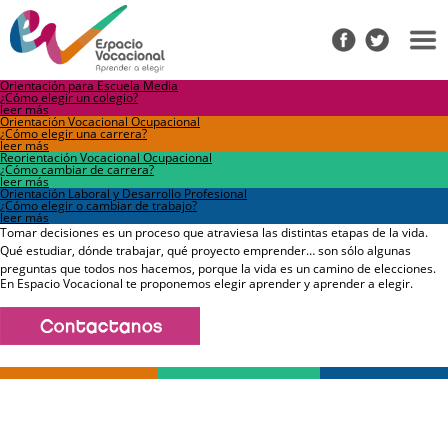
Orientación para Escuela Media
¿Cómo elegir un colegio?
leer más
Orientación Vocacional Ocupacional
¿Cómo elegir una carrera?
leer más
Reorientación Vocacional Ocupacional
¿Cómo cambiar de carrera?
leer más
Orientación Laboral y Desarrollo Profesional
¿Cómo elegir o cambiar de trabajo?
leer más
Tomar decisiones es un proceso que atraviesa las distintas etapas de la vida.
Qué estudiar, dónde trabajar, qué proyecto emprender… son sólo algunas
preguntas que todos nos hacemos, porque la vida es un camino de elecciones.
En Espacio Vocacional te proponemos
elegir aprender y aprender a elegir
.