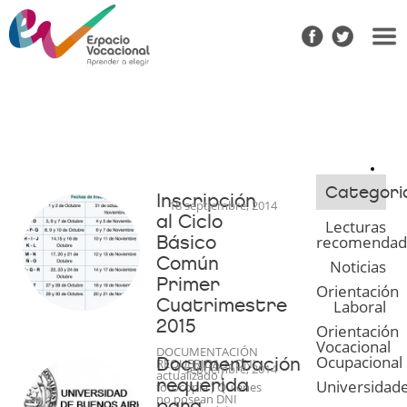
Categori
Inscripción
18 septiembre, 2014
al Ciclo
Lecturas
Básico
recomendad
Común
Noticias
Primer
Orientación
Cuatrimestre
Laboral
2015
Orientación
Vocacional
DOCUMENTACIÓN
Ocupacional
Documentación
REQUERIDA 1- DNI
1 septiembre, 2014
actualizado (
requerida
Universidad
fotocopia ) Quienes
no posean DNI
para