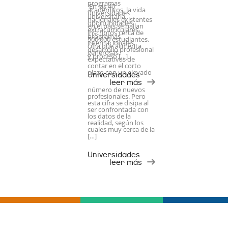
programas
En las 40
académicos, la vida
universidades
universitaria,
nacionales existentes
oportunidades
en el país se hallan
extracurriculares,
inscriptos cerca de
programas
500.000 estudiantes,
internacionales,
cifra que alimenta
desarrollo profesional
generosas
y proceso […]
expectativas de
contar en el corto
plazo con un elevado
Universidades
leer más
número de nuevos
profesionales. Pero
esta cifra se disipa al
ser confrontada con
los datos de la
realidad, según los
cuales muy cerca de la
[…]
Universidades
leer más